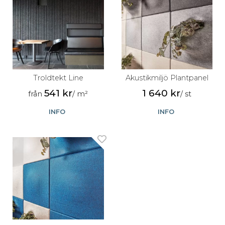
Troldtekt Line
Akustikmiljö Plantpanel
541 kr
1 640 kr
från
/ m²
/ st
INFO
INFO