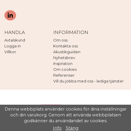
HANDLA
INFORMATION
Avtalskund
Om oss
Logga in
Kontakta oss
Villkor
Akustikguiden
Nyhetsbrev
Inspiration
Om cookies
Referenser
Vill du jobba med oss - lediga tjänster
Denna webbplats använder cookies för dina inställningar
och din varukorg. Genom att använda webbplatsen
godkänner du användandet av cookies.
Drift & produktion:
Wikinggruppen
Info
Stäng