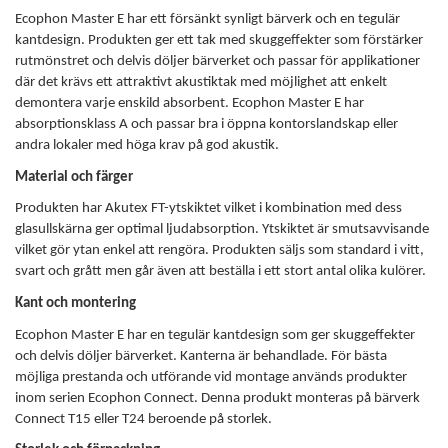
Ecophon Master E har ett försänkt synligt bärverk och en tegulär
kantdesign. Produkten ger ett tak med skuggeffekter som förstärker
rutmönstret och delvis döljer bärverket och passar för applikationer
där det krävs ett attraktivt akustiktak med möjlighet att enkelt
demontera varje enskild absorbent. Ecophon Master E har
absorptionsklass A och passar bra i öppna kontorslandskap eller
andra lokaler med höga krav på god akustik.
Material och färger
Produkten har Akutex FT-ytskiktet vilket i kombination med dess
glasullskärna ger optimal ljudabsorption. Ytskiktet är smutsavvisande
vilket gör ytan enkel att rengöra. Produkten säljs som standard i vitt,
svart och grått men går även att beställa i ett stort antal olika kulörer.
Kant och montering
Ecophon Master E har en tegulär kantdesign som ger skuggeffekter
och delvis döljer bärverket. Kanterna är behandlade. För bästa
möjliga prestanda och utförande vid montage används produkter
inom serien Ecophon Connect. Denna produkt monteras på bärverk
Connect T15 eller T24 beroende på storlek.