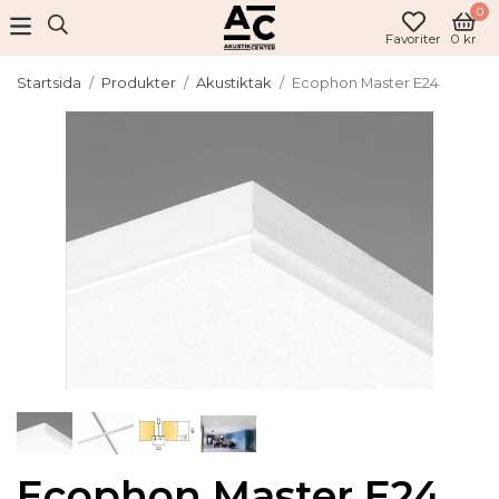
0
Favoriter
0 kr
Startsida
/
Produkter
/
Akustiktak
/
Ecophon Master E24
Ecophon Master E24