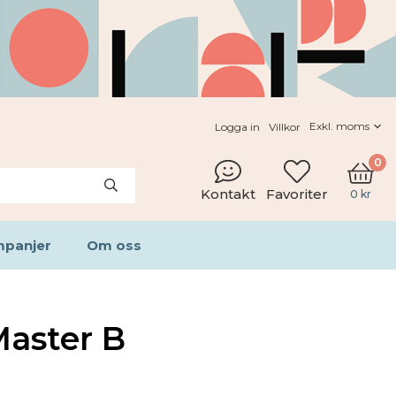
Logga in
Villkor
0
Kontakt
Favoriter
0 kr
panjer
Om oss
aster B