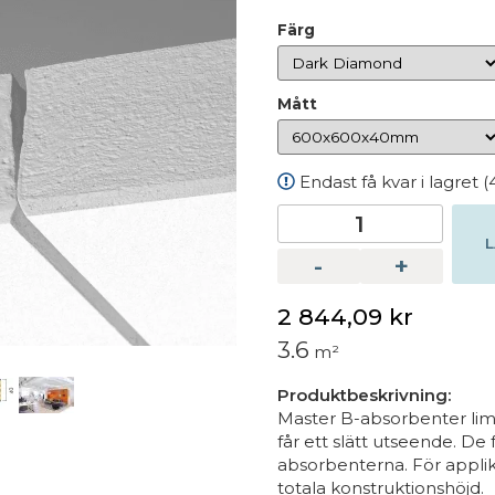
Färg
Mått
Endast få kvar i lagret (4
L
-
+
2 844,09 kr
3.6
m²
Produktbeskrivning:
Master B-absorbenter limma
får ett slätt utseende. De
absorbenterna. För applik
totala konstruktionshöjd.