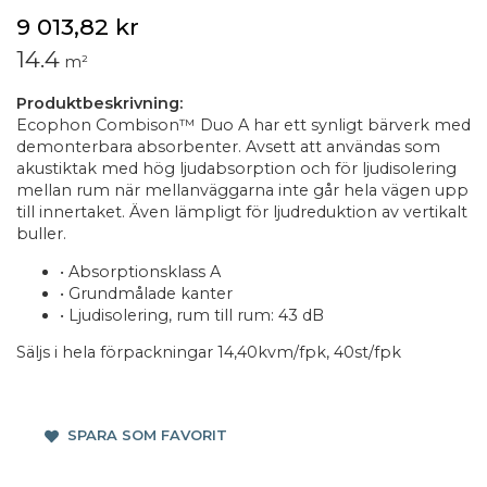
9 013,82 kr
14.4
m²
Produktbeskrivning:
Ecophon Combison™ Duo A har ett synligt bärverk med
demonterbara absorbenter. Avsett att användas som
akustiktak med hög ljudabsorption och för ljudisolering
mellan rum när mellanväggarna inte går hela vägen upp
till innertaket. Även lämpligt för ljudreduktion av vertikalt
buller.
• Absorptionsklass A
• Grundmålade kanter
• Ljudisolering, rum till rum: 43 dB
Säljs i hela förpackningar 14,40kvm/fpk, 40st/fpk
SPARA SOM FAVORIT