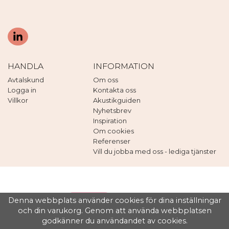
HANDLA
INFORMATION
Avtalskund
Om oss
Logga in
Kontakta oss
Villkor
Akustikguiden
Nyhetsbrev
Inspiration
Om cookies
Referenser
Vill du jobba med oss - lediga tjänster
Denna webbplats använder cookies för dina inställningar
och din varukorg. Genom att använda webbplatsen
godkänner du användandet av cookies.