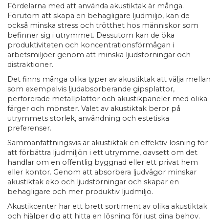
Fördelarna med att använda akustiktak är många.
Förutom att skapa en behagligare ljudmiljö, kan de
också minska stress och trötthet hos människor som
befinner sig i utrymmet. Dessutom kan de öka
produktiviteten och koncentrationsförmågan i
arbetsmiljöer genom att minska ljudstörningar och
distraktioner.
Det finns många olika typer av akustiktak att välja mellan
som exempelvis ljudabsorberande gipsplattor,
perforerade metallplattor och akustikpaneler med olika
färger och mönster. Valet av akustiktak beror på
utrymmets storlek, användning och estetiska
preferenser.
Sammanfattningsvis är akustiktak en effektiv lösning för
att förbättra ljudmiljön i ett utrymme, oavsett om det
handlar om en offentlig byggnad eller ett privat hem
eller kontor. Genom att absorbera ljudvågor minskar
akustiktak eko och ljudstörningar och skapar en
behagligare och mer produktiv ljudmiljö.
Akustikcenter har ett brett sortiment av olika akustiktak
och hjälper dig att hitta en lösning för just dina behov.