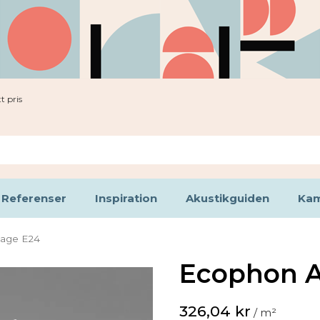
t pris
Referenser
Inspiration
Akustikguiden
Kam
age E24
Ecophon A
326,04 kr
/ m²