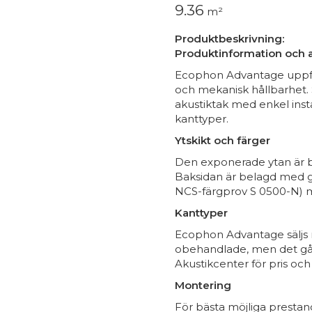
9.36
m²
Produktbeskrivning:
Produktinformation och
Ecophon Advantage uppfyl
och mekanisk hållbarhet. 
akustiktak med enkel insta
kanttyper.
Ytskikt och färger
Den exponerade ytan är bel
Baksidan är belagd med gl
NCS-färgprov S 0500-N) m
Kanttyper
Ecophon Advantage säljs 
obehandlade, men det går
Akustikcenter för pris och 
Montering
För bästa möjliga presta