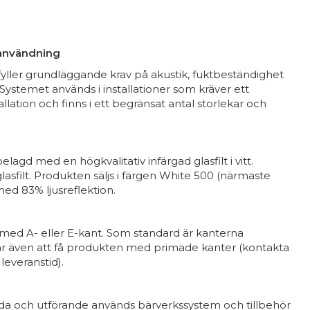
 användning
ler grundläggande krav på akustik, fuktbeständighet
Systemet används i installationer som kräver ett
llation och finns i ett begränsat antal storlekar och
agd med en högkvalitativ infärgad glasfilt i vitt.
asfilt. Produkten säljs i färgen White 500 (närmaste
ed 83% ljusreflektion.
med A- eller E-kant. Som standard är kanterna
 även att få produkten med primade kanter (kontakta
leveranstid).
nda och utförande används bärverkssystem och tillbehör