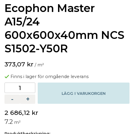
Ecophon Master
A15/24
600x600x40mm NCS
S1502-Y50R
373,07 kr
/ m²
Finns i lager för omgående leverans
LÄGG I VARUKORGEN
-
+
2 686,12 kr
7.2
m²
Produktbeskrivning: