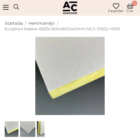
0
Favoriter
0 kr
Startsida
/
Hemmamiljö
/
Ecophon Master A15/24 600x600x40mm NCS S1502-Y50R