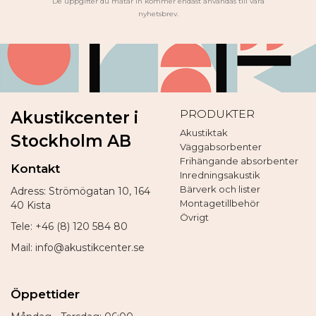
De uppgifter du matar in kommer endast användas till våra
nyhetsbrev.
PRODUKTER
Akustikcenter i
Akustiktak
Stockholm AB
Väggabsorbenter
Frihängande absorbenter
Kontakt
Inredningsakustik
Bärverk och lister
Adress: Strömögatan 10, 164
Montagetillbehör
40 Kista
Övrigt
Tele: +46 (8) 120 584 80
Mail: info@akustikcenter.se
Öppettider