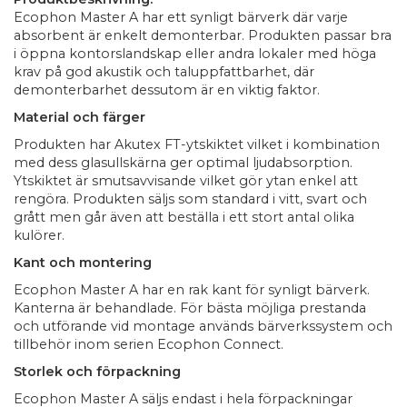
Ecophon Master A har ett synligt bärverk där varje
absorbent är enkelt demonterbar. Produkten passar bra
i öppna kontorslandskap eller andra lokaler med höga
krav på god akustik och taluppfattbarhet, där
demonterbarhet dessutom är en viktig faktor.
Material och färger
Produkten har Akutex FT-ytskiktet vilket i kombination
med dess glasullskärna ger optimal ljudabsorption.
Ytskiktet är smutsavvisande vilket gör ytan enkel att
rengöra. Produkten säljs som standard i vitt, svart och
grått men går även att beställa i ett stort antal olika
kulörer.
Kant och montering
Ecophon Master A har en rak kant för synligt bärverk.
Kanterna är behandlade. För bästa möjliga prestanda
och utförande vid montage används bärverkssystem och
tillbehör inom serien Ecophon Connect.
Storlek och förpackning
Ecophon Master A säljs endast i hela förpackningar