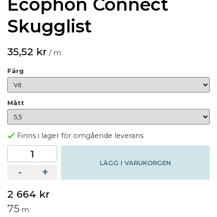
Ecophon Connect
Skugglist
35,52 kr
/ m
Färg
Mått
Finns i lager för omgående leverans
LÄGG I VARUKORGEN
-
+
2 664 kr
75
m