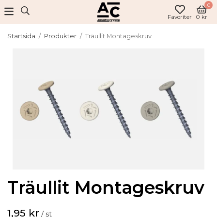
0
Favoriter
0 kr
Startsida
/
Produkter
/
Träullit Montageskruv
Träullit Montageskruv
1,95 kr
/ st